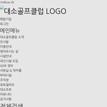
Yellow ID
회원가입
로그인
메인메뉴
대소골프클럽 소개
인사말
이용안내
찾아오시는 길
시설안내
최신시설 도입
GDR 장비
샤워실 & 락커룸
부대시설
주차장
포토갤러리
대소프로
커뮤니티
공지사항
전체검색