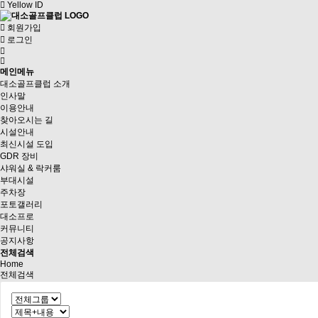
Yellow ID
회원가입
로그인
메인메뉴
대소골프클럽 소개
인사말
이용안내
찾아오시는 길
시설안내
최신시설 도입
GDR 장비
샤워실 & 락커룸
부대시설
주차장
포토갤러리
대소프로
커뮤니티
공지사항
전체검색
Home
전체검색