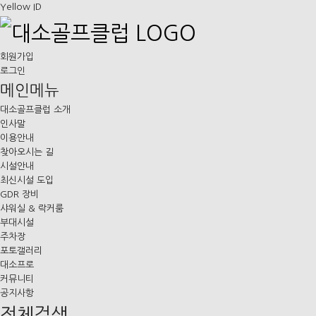
Yellow ID
회원가입
로그인
메인메뉴
대소골프클럽 소개
인사말
이용안내
찾아오시는 길
시설안내
최신시설 도입
GDR 장비
샤워실 & 락커룸
부대시설
주차장
포토갤러리
대소프로
커뮤니티
공지사항
전체검색